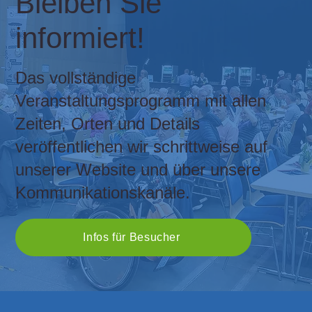
Bleiben Sie
informiert!
Das vollständige
Veranstaltungsprogramm mit allen
Zeiten, Orten und Details
veröffentlichen wir schrittweise auf
unserer Website und über unsere
Kommunikationskanäle.
Infos für Besucher