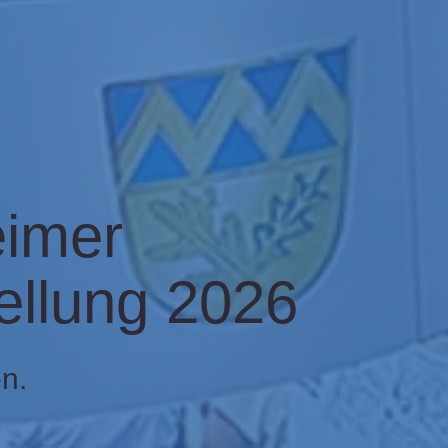
eimer
llung 2026
n.